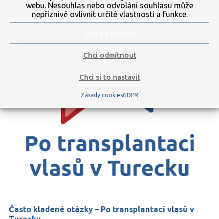
které jsme vytvořili na základě
webu. Nesouhlas nebo odvolání souhlasu může
[ POKRAČOVAT VE ČTENÍ ]
nepříznivě ovlivnit určité vlastnosti a funkce.
Vše v pořádku
Chci odmítnout
Chci si to nastavit
Zásady cookies
GDPR
Často kladené otázky – Po transplantaci vlasů v