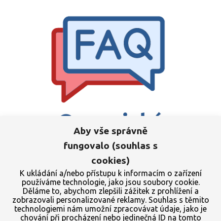
Aby vše správně
fungovalo (souhlas s
cookies)
K ukládání a/nebo přístupu k informacím o zařízení
používáme technologie, jako jsou soubory cookie.
Organická transplantace vlasů FAQ
Děláme to, abychom zlepšili zážitek z prohlížení a
zobrazovali personalizované reklamy. Souhlas s těmito
Uvažujete o organické transplantaci vlasů? Chcete se dozvědět
technologiemi nám umožní zpracovávat údaje, jako je
veškeré informace? Prozkoumejte nejčastější otázky a odpovědi,
chování při procházení nebo jedinečná ID na tomto