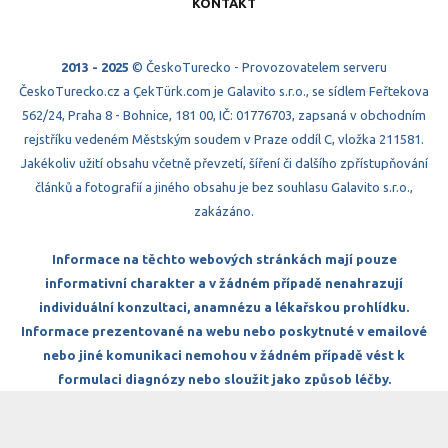
KONTAKT
2013 - 2025
© ČeskoTurecko - Provozovatelem serveru
ČeskoTurecko.cz a ÇekTürk.com je Galavito s.r.o., se sídlem Feřtekova
562/24, Praha 8 - Bohnice, 181 00, IČ: 01776703, zapsaná v obchodním
rejstříku vedeném Městským soudem v Praze oddíl C, vložka 211581.
Jakékoliv užití obsahu včetně převzetí, šíření či dalšího zpřístupňování
článků a fotografií a jiného obsahu je bez souhlasu Galavito s.r.o.,
zakázáno.
Informace na těchto webových stránkách mají pouze
informativní charakter a v žádném případě nenahrazují
individuální konzultaci, anamnézu a lékařskou prohlídku.
Informace prezentované na webu nebo poskytnuté v emailové
nebo jiné komunikaci nemohou v žádném případě vést k
formulaci diagnózy nebo sloužit jako způsob léčby.